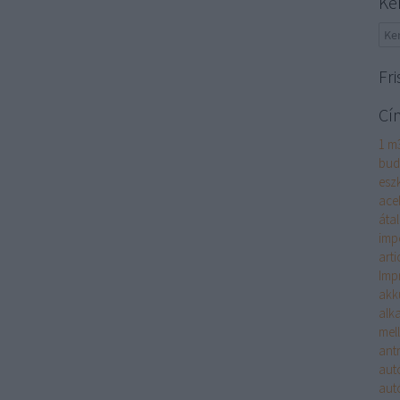
Ke
Fri
Cí
1 m
bud
esz
acel
átal
imp
arti
Imp
akk
alk
mell
antr
aut
aut