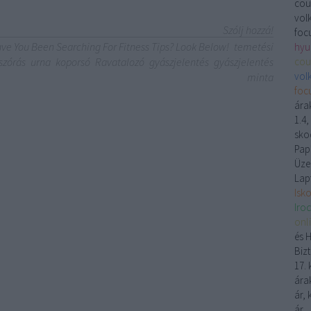
coug
vol
Szólj hozzá!
focu
ve You Been Searching For Fitness Tips? Look Below!
temetési
hyu
szórás
urna
koporsó
Ravatalozó
gyászjelentés
gyászjelentés
cou
vol
minta
focu
ára
1.4
skod
Papí
Üze
Lap
Isk
Iro
onl
és 
Biz
17. 
árak
ár, 
ár