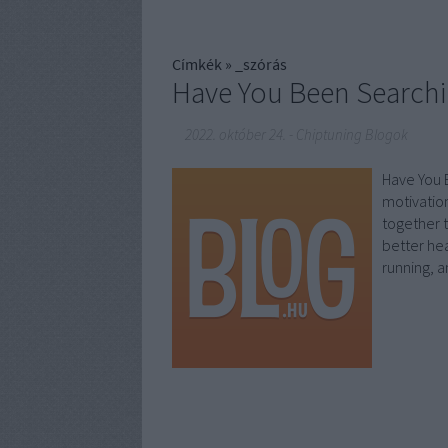
Címkék
»
_szórás
Have You Been Searchi
2022. október 24.
-
Chiptuning Blogok
Have You 
motivation
together t
better hea
running, 