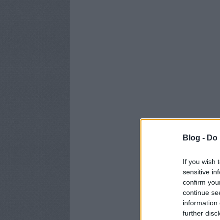
Blog -
Do 
If you wish 
sensitive in
confirm you
continue se
information 
further disc