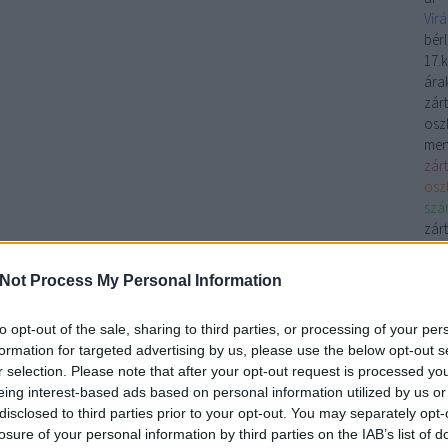
Vir
bérl
17.k
árak
zárt
oszl
men
zár
osz
szá
zár
zárt
roz
Not Process My Personal Information
Szu
Fri
to opt-out of the sale, sharing to third parties, or processing of your per
mos
formation for targeted advertising by us, please use the below opt-out s
Kiv
r selection. Please note that after your opt-out request is processed y
Iph
eing interest-based ads based on personal information utilized by us or
Asus
disclosed to third parties prior to your opt-out. You may separately opt-
one
Sa
losure of your personal information by third parties on the IAB’s list of