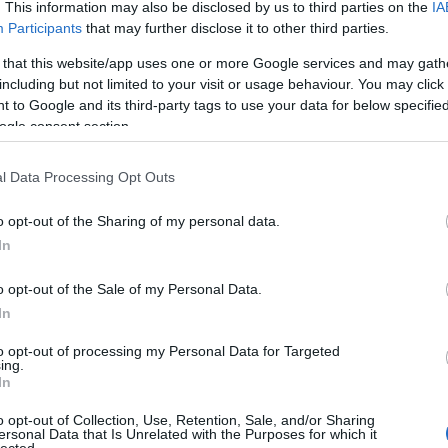
la
. This information may also be disclosed by us to third parties on the
IA
Participants
that may further disclose it to other third parties.
hp
la
 that this website/app uses one or more Google services and may gath
Sa
including but not limited to your visit or usage behaviour. You may click 
ta
 to Google and its third-party tags to use your data for below specifi
Ker
ogle consent section.
Bud
bel
l Data Processing Opt Outs
ke
üg
o opt-out of the Sharing of my personal data.
li
kár
In
di
we
o opt-out of the Sale of my Personal Data.
sz
In
bérl
to opt-out of processing my Personal Data for Targeted
lak
ing.
Sza
In
has
o opt-out of Collection, Use, Retention, Sale, and/or Sharing
web
ersonal Data that Is Unrelated with the Purposes for which it
mosó
lected.