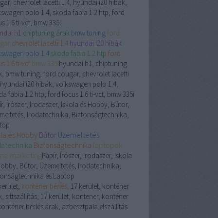
ar, chevrolet lacetti 1.4, hyundai i20 hibák,
kswagen polo 1.4, skoda fabia 1.2 htp, ford
s 1.6 ti-vct, bmw 335i
ndai h1
chiptuning árak
bmw tuning
ford
gar
chevrolet lacetti 1.4
hyundai i20 hibák
kswagen polo 1.4
skoda fabia 1.2 htp
ford
s 1.6 ti-vct
bmw 335i
hyundai h1, chiptuning
k, bmw tuning, ford cougar, chevrolet lacetti
, hyundai i20 hibák, volkswagen polo 1.4,
a fabia 1.2 htp, ford focus 1.6 ti-vct, bmw 335i
r, Írószer, Irodaszer, Iskola és Hobby, Bútor,
meltetés, Irodatechnika, Biztonságtechnika,
top
ola és Hobby
Bútor
Üzemeltetés
datechnika
Biztonságtechnika
laptopok
ine marketing
Papír, Írószer, Irodaszer, Iskola
Hobby, Bútor, Üzemeltetés, Irodatechnika,
tonságtechnika és Laptop
kerület,
konténer bérlés,
17 kerület, konténer
, sittszállítás, 17.kerület, kontener, konténer
konténer bérlés árak, azbesztpala elszállítás