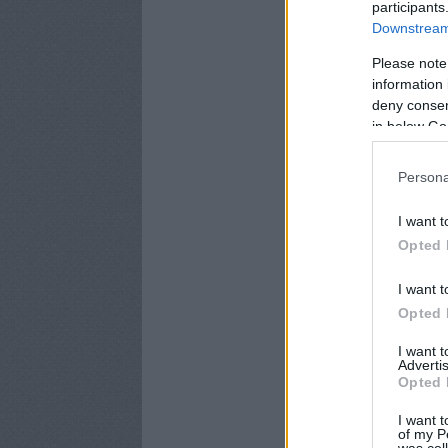
participants
Downstream 
Please note
information 
deny consent
in below Go
Persona
I want t
Opted 
I want t
Opted 
I want 
Advertis
Opted 
I want t
of my P
was col