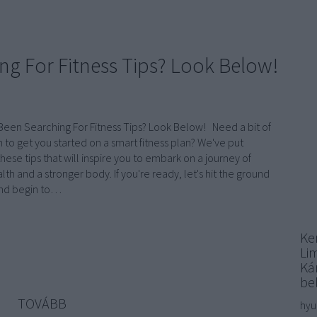
ng For Fitness Tips? Look Below!
Been Searching For Fitness Tips? Look Below! Need a bit of
 to get you started on a smart fitness plan? We've put
hese tips that will inspire you to embark on a journey of
lth and a stronger body. If you're ready, let's hit the ground
and begin to…
Ke
Li
Kár
be
TOVÁBB
hyu