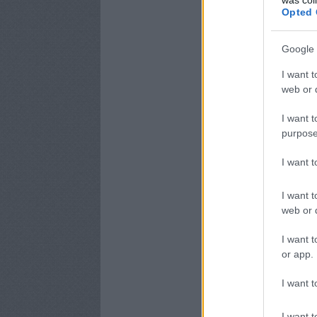
Opted 
Google 
I want t
web or d
I want t
purpose
I want 
I want t
web or d
I want t
or app.
I want t
I want t