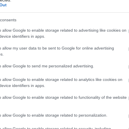
kap
Out
Sza
has
consents
web
mosó
o allow Google to enable storage related to advertising like cookies on
kap
evice identifiers in apps.
es
pa
o allow my user data to be sent to Google for online advertising
ag
s.
ka
to allow Google to send me personalized advertising.
köz
Hol
szó
o allow Google to enable storage related to analytics like cookies on
dek
evice identifiers in apps.
o allow Google to enable storage related to functionality of the website
On
vi
o allow Google to enable storage related to personalization.
Az 
fut
o allow Google to enable storage related to security, including