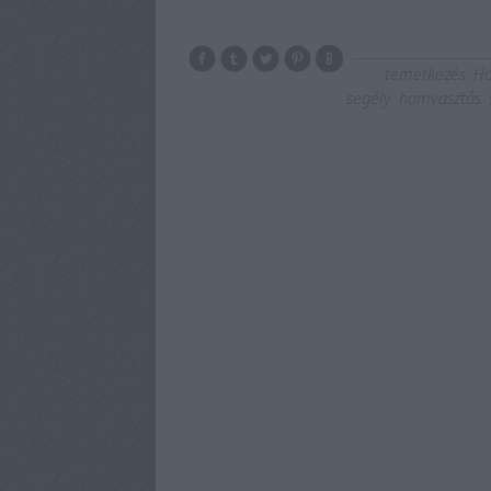
temetkezés
Ha
segély
hamvasztás