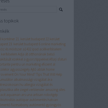
resés
ss topikok
mkék
3 konténer
21. kerület budapest
22.kerület
apest
23. kerület budapest
6 online marketing
köz és módszer
a1432 ipad
acélkerítéselem
 kerítéselem
Adja át otthonának belső
akítását ezekkel a gyors tippekkel
Aflați sfaturi
ortante pentru un marketing eficient al
colelor
agyasszegely
Ajtó ablak home
rovement On Your Mind? Tips That Will Help
umulátor
alkalmassági vizsgálat ára
atreszokosan.hu
allergia vizsgálat és
plasztika
alte ziegel verblender
amazing sites
acit
aquaman
ars una
artisan robotgép
óbiztosítás
autóipar
autómentés hatvan
ómentő füzesabony
autómentő gyöngyös