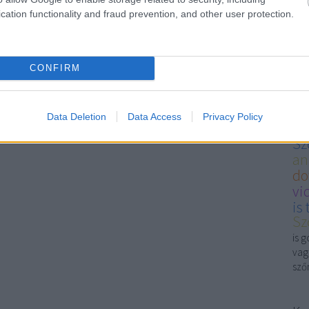
bej
cation functionality and fraud prevention, and other user protection.
Go
dr
sz
CONFIRM
Goo
and
be
Data Deletion
Data Access
Privacy Policy
sz
Sz
an
do
vi
is
Sz
is 
vag
szőn