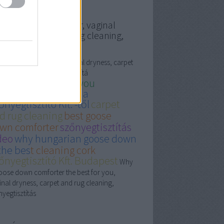
egyzésben.
ose down comforter, vaginal
yness, carpet and rug cleaning,
őnyegtisztítás
se down comforter, vaginal dryness, carpet
 rug cleaning, szőnyegtisztítá
st goose down for you
őnyegtisztítás árak a
őnyegtisztító Kft. -től
carpet
d rug cleaning
best goose
wn comforter
szőnyegtisztítás
deo
why hungarian goose down
 the bes
t cleaning cork
őnyegtisztító Kft. Budapest
Why
goose down comforter the best for you,
inal dryness, carpet and rug cleaning,
yegtisztítás