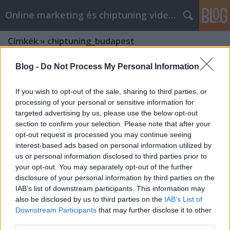
Online marketing és chiptuning videók
Címkék
»
chiptuning_budapest
Blog -
Do Not Process My Personal Information
Egészségfejlesztési javaslatok,
amelyek bárki számára elérhetőek
If you wish to opt-out of the sale, sharing to third parties, or
Chiptuning Blogok
•
2021. április 27.
0
processing of your personal or sensitive information for
targeted advertising by us, please use the below opt-out
section to confirm your selection. Please note that after your
Egészségfejlesztési javaslatok, amelyek bárki
opt-out request is processed you may continue seeing
számára elérhetőek Noha az önsegítés definíciója
interest-based ads based on personal information utilized by
kissé megváltozhat attól függően, hogy kit kérdez, a
us or personal information disclosed to third parties prior to
segítségnyújtás legjobb módja ugyanaz. Az ebben a
your opt-out. You may separately opt-out of the further
cikkben felsorolt ​​tanácsok és technikák segítségével
disclosure of your personal information by third parties on the
áttekintheti a fenntartható, kiszámított,…
IAB’s list of downstream participants. This information may
also be disclosed by us to third parties on the
IAB’s List of
Downstream Participants
that may further disclose it to other
Megéri-e az autónkat profi
third parties.
chiptuning céghez vinni?