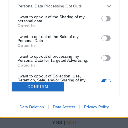
Please note that this website/app uses one or more Google
Personal Data Processing Opt Outs
Chiptuning Blogok
•
2018. augusztus 09.
0
services and may gather and store information including but
not limited to your visit or usage behaviour. You may click to
I want to opt-out of the Sharing of my
personal data.
grant or deny consent to Google and its third-party tags to
Megéri-e az autónkat profi chiptuning céghez vinni?
Opted In
use your data for below specified purposes in below Google
A legtöbb tapasztalat bizony azt mutatja, hogy
consent section.
érdemes chiptuningra beruházni. Ugyanis
I want to opt-out of the Sale of my
Personal Data.
elmondható, hogy aki profi szinten chiptuninggal,
Opted In
EGR szelep javítással vagy TDI motorok
melegindításával foglalkozik, az felkészült
I want to opt-out of processing my
Personal Data for Targeted Advertising.
szakember. Árfekvésben…
Opted In
I want to opt-out of Collection, Use,
Retention, Sale, and/or Sharing of my
Personal Data that Is Unrelated with the
CONFIRM
Purposes for which it was collected.
Opted Out
Google consents
SÜTI BEÁLLÍTÁSOK MÓDOSÍTÁSA
Data Deletion
Data Access
Privacy Policy
I want to allow Google to enable storage
related to advertising like cookies on web or
mobil
|
teljes
device identifiers in apps.