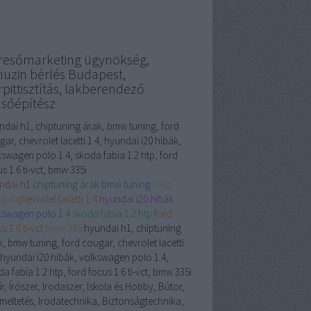
resőmarketing ügynökség,
muzin bérlés Budapest,
pittisztítás, lakberendező
lsőépítész
ndai h1, chiptuning árak, bmw tuning, ford
ar, chevrolet lacetti 1.4, hyundai i20 hibák,
kswagen polo 1.4, skoda fabia 1.2 htp, ford
s 1.6 ti-vct, bmw 335i
ndai h1
chiptuning árak
bmw tuning
ford
gar
chevrolet lacetti 1.4
hyundai i20 hibák
kswagen polo 1.4
skoda fabia 1.2 htp
ford
s 1.6 ti-vct
bmw 335i
hyundai h1, chiptuning
k, bmw tuning, ford cougar, chevrolet lacetti
, hyundai i20 hibák, volkswagen polo 1.4,
a fabia 1.2 htp, ford focus 1.6 ti-vct, bmw 335i
r, Írószer, Irodaszer, Iskola és Hobby, Bútor,
meltetés, Irodatechnika, Biztonságtechnika,