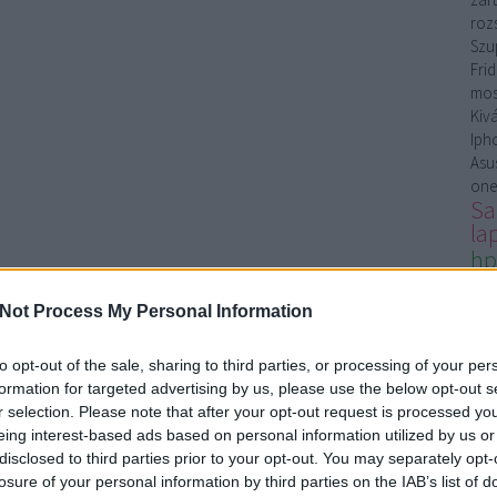
roz
Szu
Fri
mos
Kiv
Iph
Asus
one
Sa
la
hp
la
Sa
Not Process My Personal Information
ta
Ker
to opt-out of the sale, sharing to third parties, or processing of your per
Bud
formation for targeted advertising by us, please use the below opt-out s
bel
r selection. Please note that after your opt-out request is processed y
ke
eing interest-based ads based on personal information utilized by us or
üg
disclosed to third parties prior to your opt-out. You may separately opt-
li
losure of your personal information by third parties on the IAB’s list of
kár