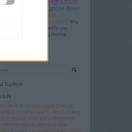
wn comforter
szőnyegtisztítás
deo
why hungarian goose down
 the bes
t cleaning cork
őnyegtisztító Kft. Budapest
Why
goose down comforter the best for you,
inal dryness, carpet and rug cleaning,
yegtisztítás
resés
ss topikok
mkék
3 konténer
21. kerület budapest
22.kerület
apest
23. kerület budapest
6 online marketing
köz és módszer
a1432 ipad
acélkerítéselem
 kerítéselem
Adja át otthonának belső
akítását ezekkel a gyors tippekkel
Aflați sfaturi