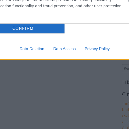
do
cation functionality and fraud prevention, and other user protection.
vi
is
Sz
is 
CONFIRM
vag
szőn
Data Deletion
Data Access
Privacy Policy
Ke
Fri
Cí
1 m
bud
esz
acel
átal