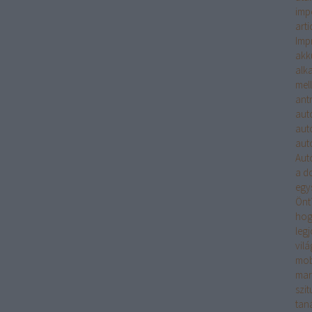
imp
arti
Imp
akk
alk
mell
antr
aut
aut
aut
Aut
a d
egy
Önt?
hog
legj
vil
mob
mar
szit
tan