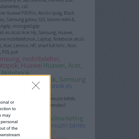
sdamentes, cső
per Huawei P30 Pro, Akciós újság, Black
day, Samsung galaxy S10, Xiaomi redmi 8,
ógép, mosogatógép
áló és olcsó Acer Hp, Samsung, Huawei,
one mobiltelefonok, Laptop, Notebook akció:
, Acer, Lenovo, HP, smart full hd tv, Xbox
, PS5, ps4
msung, mobiltelefon,
ptopok, Huawei
Huawei, Acer,
 Notebook,
ptop,mobiltelefonok, Samsung
msung mobiltelefonok és
rtozékok, laptopok,
esőmarketing ügynökség, Limuzin bérlés
sonal or
apest, Kárpittisztítás, lakberendező
ection to
sőépítész
ou may
resőmarketing
keresőmarketing
 personal
ynökség Budapest
limuzin bérlés
out of the
muzin bérlés budapest
 downstream
pittisztítás, limuzin bérlés