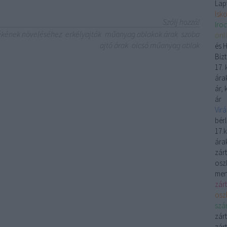
Lap
Isk
Szólj hozzá!
Iro
tékének növeléséhez
erkélyajtók
műanyag ablakok árak
szoba
onl
ajtó árak
olcsó műanyag ablak
és 
Biz
17. 
árak
ár, 
ár
Vir
bérl
17.k
árak
zárt
oszl
men
zár
osz
szá
zár
zárt