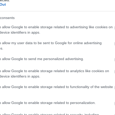
Hol
Out
szó
dek
consents
On
o allow Google to enable storage related to advertising like cookies on
vi
evice identifiers in apps.
Az 
o allow my user data to be sent to Google for online advertising
fut
s.
bej
to allow Google to send me personalized advertising.
Go
dr
o allow Google to enable storage related to analytics like cookies on
sz
evice identifiers in apps.
Goo
o allow Google to enable storage related to functionality of the website
and
be
sz
o allow Google to enable storage related to personalization.
Sz
an
o allow Google to enable storage related to security, including