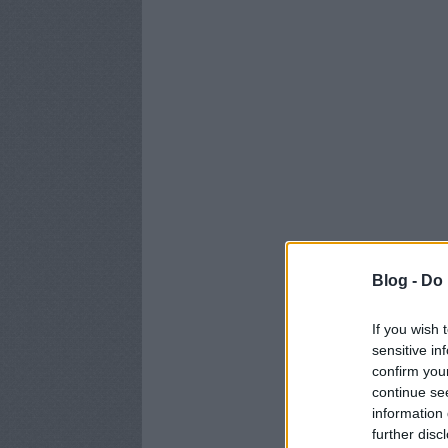
Blog -
Do 
If you wish 
sensitive in
confirm you
continue se
information 
further disc