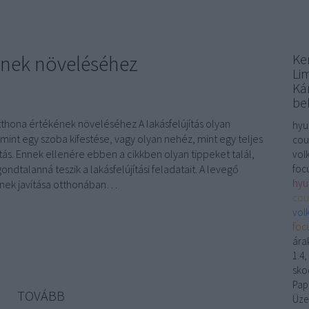
ének növeléséhez
Ke
Li
Kár
be
tthona értékének növeléséhez A lakásfelújítás olyan
hyu
mint egy szoba kifestése, vagy olyan nehéz, mint egy teljes
coug
ítás. Ennek ellenére ebben a cikkben olyan tippeket talál,
vol
ndtalanná teszik a lakásfelújítási feladatait. A levegő
focu
hyu
nek javítása otthonában…
cou
vol
focu
ára
1.4
skod
Papí
TOVÁBB
Üze