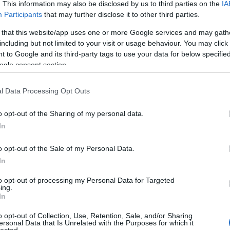
. This information may also be disclosed by us to third parties on the
IA
di
Participants
that may further disclose it to other third parties.
we
sz
 that this website/app uses one or more Google services and may gath
including but not limited to your visit or usage behaviour. You may click 
bérl
 to Google and its third-party tags to use your data for below specifi
lak
ogle consent section.
Sza
has
web
l Data Processing Opt Outs
mosó
kap
o opt-out of the Sharing of my personal data.
Sza
In
has
web
o opt-out of the Sale of my Personal Data.
mosó
In
kap
es
to opt-out of processing my Personal Data for Targeted
pa
ing.
ag
In
ka
o opt-out of Collection, Use, Retention, Sale, and/or Sharing
köz
ersonal Data that Is Unrelated with the Purposes for which it
lected.