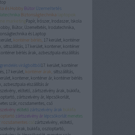
top
ola és Hobby
Bútor
Üzemeltetés
datechnika
Biztonságtechnika
laptopok
ine marketing
Papír, Írószer, Irodaszer, Iskola
Hobby, Bútor, Üzemeltetés, Irodatechnika,
tonságtechnika és Laptop
kerület,
konténer bérlés,
17 kerület, konténer
, sittszállítás, 17.kerület, kontener, konténer
konténer bérlés árak, azbesztpala elszállítás
ágrendelés virágboltból
17. kerület, konténer
és, 17 kerület,
konténer árak,
sittszállítás,
erület, kontener, konténer ár, konténer bérlés
, azbesztpala elszállítás ár
szelvény, előtető, zártszelvény árak, bükkfa,
optartó, zártszelvény ár, lépcsőkorlát,
etes szár, rozsdamentes, cső
tszelvény
előtető
zártszelvény árak
bükkfa
loptartó
zártszelvény ár
lépcsőkorlát
menetes
r
rozsdamentes
cső
zártszelvény, előtető,
tszelvény árak, bükkfa, oszloptartó,
szelvény ár, lépcsőkorlát, menetes szár,