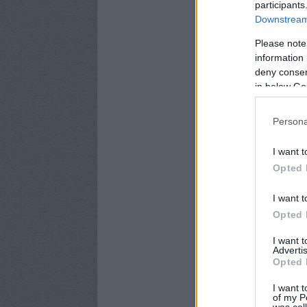
participants
Downstream 
Please note
information 
deny consent
in below Go
Persona
I want t
Opted 
I want t
Opted 
I want 
Advertis
Opted 
I want t
of my P
was col