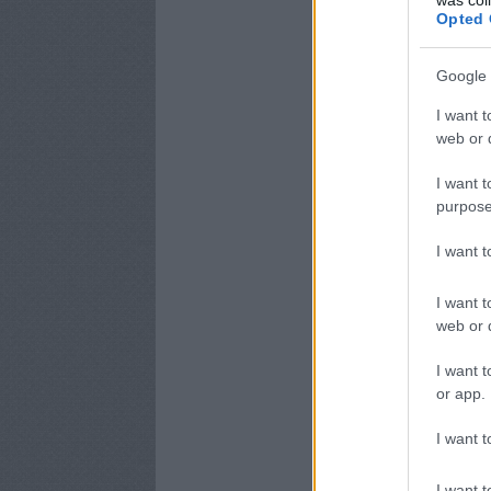
Opted 
Google 
I want t
web or d
I want t
purpose
I want 
I want t
web or d
I want t
or app.
I want t
I want t