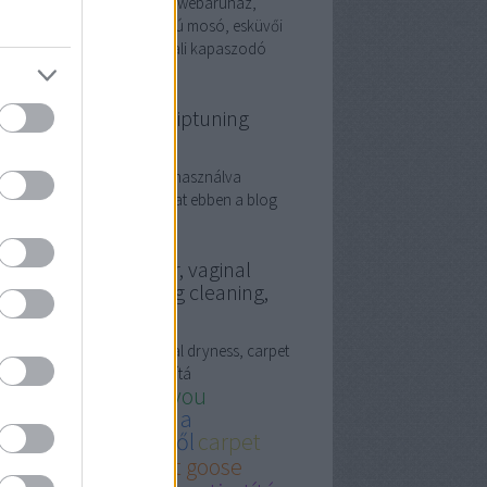
landpázsit, Műfű ár, kreatív webáruház,
rólap tartó, magasnyomású mosó, esküvői
oráció, digital marketing, fali kapaszodó
line marketing és chiptuning
deók
online marketing eszközeit használva
tatunk fel chiptuning videókat ebben a blog
egyzésben.
ose down comforter, vaginal
yness, carpet and rug cleaning,
őnyegtisztítás
se down comforter, vaginal dryness, carpet
 rug cleaning, szőnyegtisztítá
st goose down for you
őnyegtisztítás árak a
őnyegtisztító Kft. -től
carpet
d rug cleaning
best goose