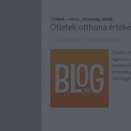
Címkék
»
olcsó_műanyag_ablak
Ötletek otthona érték
2022. február 14.
-
Chiptuning Blogok
Ötletek o
egyszerű, 
lakásfelúj
amelyek go
minőségé