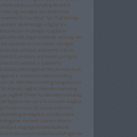
ortante pentru un marketing eficient al
colelor
agyasszegely
Ajtó ablak home
rovement On Your Mind? Tips That Will Help
umulátor
alkalmassági vizsgálat ára
atreszokosan.hu
allergia vizsgálat és
plasztika
alte ziegel verblender
amazing sites
acit
aquaman
ars una
artisan robotgép
óbiztosítás
autóipar
autómentés hatvan
ómentő füzesabony
autómentő gyöngyös
ómentő m3
autópálya autómentő
óvásárlás nehézségeinek felszámolása
Azok
olgok
Az e -mailekkel történő marketing
szerű
Az internetes marketing hangsúlyozza
 Ez a tanács segít
Az internetes marketing
yan segíthet Önnek?
Az internetes marketing
obb tippjei a mai napra
Az írószerek mágikus
ága Firkabox.hu
Az Ön számára hasznos
ilmarketing stratégiák
A szociális média
ketingjének mindenki számára előnyös
uációja
A világ legjobb belsőépítészeti
ácsai
badacsonyörs
bálás fonal
Befolgen Sie