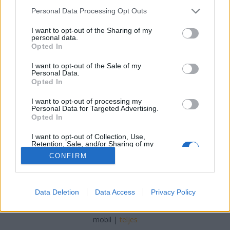
amelyek javíthatják vállalkozását
Please note that this website/app uses one or more Google
Personal Data Processing Opt Outs
services and may gather and store information including but
Chiptuning Blogok
•
2022. január 11.
0
not limited to your visit or usage behaviour. You may click to
I want to opt-out of the Sharing of my
personal data.
grant or deny consent to Google and its third-party tags to
Opted In
use your data for below specified purposes in below Google
Internetes marketing tanácsok, amelyek javíthatják
consent section.
vállalkozását Az internetes marketingnek számos
I want to opt-out of the Sale of my
Personal Data.
formája van. Sok vállalkozás úgy találja, hogy a
Opted In
webhelyük tartalmának javítása nagyobb forgalmat
vonzhat. Mások affiliate marketinget használhatnak,
I want to opt-out of processing my
Personal Data for Targeted Advertising.
hogy több üzletet hozzanak létre. Vannak más…
Opted In
I want to opt-out of Collection, Use,
Retention, Sale, and/or Sharing of my
Personal Data that Is Unrelated with the
CONFIRM
Purposes for which it was collected.
Opted Out
Google consents
SÜTI BEÁLLÍTÁSOK MÓDOSÍTÁSA
Data Deletion
Data Access
Privacy Policy
I want to allow Google to enable storage
related to advertising like cookies on web or
mobil
|
teljes
device identifiers in apps.