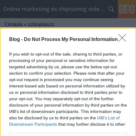
Online marketing és chiptuning videók
Címkék
»
sziloplaszt
Blog -
Do Not Process My Personal Information
Internet Marketing Tippek, amelyek
az Ön számára kellenek.
If you wish to opt-out of the sale, sharing to third parties, or
Chiptuning Blogok
•
2022. január 14.
0
processing of your personal or sensitive information for
targeted advertising by us, please use the below opt-out
section to confirm your selection. Please note that after your
Internet Marketing Tippek, amelyek az Ön számára
opt-out request is processed you may continue seeing
kellenek. Akár termékeket, szolgáltatásokat vagy
interest-based ads based on personal information utilized by
valami egészen mást szeretne értékesíteni, az
us or personal information disclosed to third parties prior to
internet nagyszerű módja a marketingnek. Az
your opt-out. You may separately opt-out of the further
internet lehetővé teszi, hogy hatalmas közönséghez
disclosure of your personal information by third parties on the
jusson el, gyakran kevés vagy semmi költséggel.
IAB’s list of downstream participants. This information may
Ebben a…
also be disclosed by us to third parties on the
IAB’s List of
Downstream Participants
that may further disclose it to other
third parties.
Internetes marketing tanácsok,